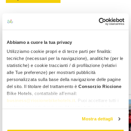
Offerte dai nostri hotel
Tariffe a persona in camera doppia, che includono:
Abbiamo a cuore la tua privacy
✓
Pernottamento
Utilizziamo cookie propri e di terze parti per finalità:
✓
Colazione energetica
tecniche (necessari per la navigazione), analitiche (per le
✓
Cena con menu sportivo
statistiche) e cookie traccianti / di profilazione (relativi
✓
Buffet pomeridiano
alle Tue preferenze) per mostrarti pubblicità
✓
Tutti i servizi dedicati ai ciclisti
personalizzata sulla base della navigazione delle pagine
del sito. Il titolare del trattamento è
Consorzio Riccione
Bike Hotels
, contattabile all'email:
business@riccionebikehotels.it
. Puoi accettare tutti i
cookie premendo il pulsante "Accetta tutti i cookie",
proseguire cliccando su "Usa solo i cookie necessari" o
Mostra dettagli
gestire le tue preferenze facendo clic su "Personalizza".
Al fine di revocare il consenso prestato e visualizzare le