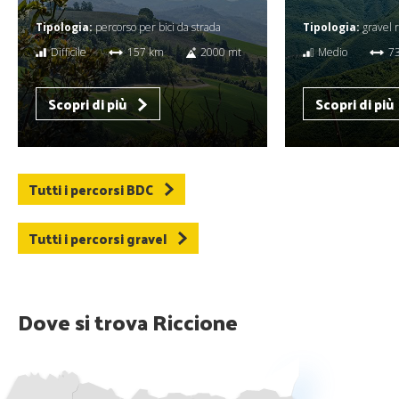
Tipologia:
percorso per bici da strada
Tipologia:
gravel 
Difficile
157 km
2000 mt
Medio
7
Scopri di più
Scopri di più
Tutti i percorsi BDC
Tutti i percorsi gravel
Dove si trova Riccione