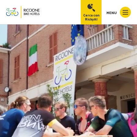
MENU
Cerca con
RickyAI
RickyAI
×
Online
●