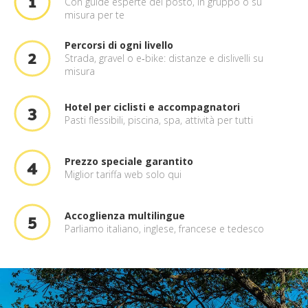
Con guide esperte del posto, in gruppo o su
misura per te
Percorsi di ogni livello
Strada, gravel o e‑bike: distanze e dislivelli su
misura
Hotel per ciclisti e accompagnatori
Pasti flessibili, piscina, spa, attività per tutti
Prezzo speciale garantito
Miglior tariffa web solo qui
Accoglienza multilingue
Parliamo italiano, inglese, francese e tedesco