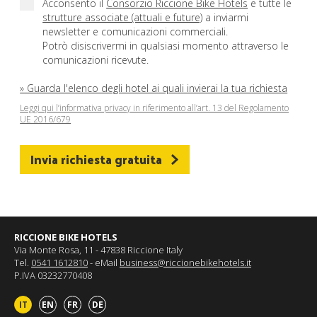
Acconsento il
Consorzio Riccione Bike Hotels
e tutte le
strutture associate (attuali e future)
a inviarmi
newsletter e comunicazioni commerciali.
Potrò disiscrivermi in qualsiasi momento attraverso le
comunicazioni ricevute.
» Guarda l'elenco degli hotel ai quali invierai la tua richiesta
Leggi qui l’informativa privacy in riferimento all’art. 13 del Regolamento
UE 2016/679
Invia richiesta gratuita
RICCIONE BIKE HOTELS
Via Monte Rosa, 11 - 47838 Riccione Italy
Tel.
0541 1612810
- eMail
business@riccionebikehotels.it
P.IVA 03232770408
IT
EN
FR
DE