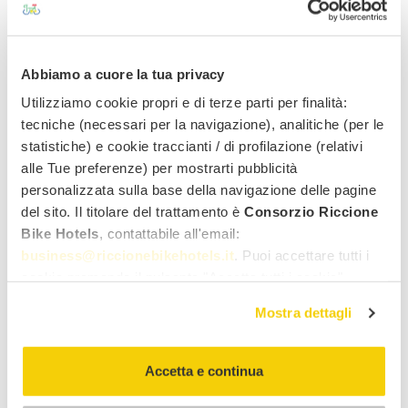
Strade Bianche di Romagna
Difficile
155 km
1900 m
Abbiamo a cuore la tua privacy
Utilizziamo cookie propri e di terze parti per finalità:
Esplora Riccione Bike Hotels
tecniche (necessari per la navigazione), analitiche (per le
statistiche) e cookie traccianti / di profilazione (relativi
alle Tue preferenze) per mostrarti pubblicità
personalizzata sulla base della navigazione delle pagine
HOTEL
del sito. Il titolare del trattamento è
Consorzio Riccione
8 bike hotel
Bike Hotels
, contattabile all'email:
business@riccionebikehotels.it
. Puoi accettare tutti i
cookie premendo il pulsante "Accetta tutti i cookie",
OFFERTE
proseguire cliccando su "Usa solo i cookie necessari" o
16 offerte disponibili
Mostra dettagli
gestire le tue preferenze facendo clic su "Personalizza".
Al fine di revocare il consenso prestato e visualizzare le
informazioni complete sul trattamento dei dati clicca qui:
Accetta e continua
PERCORSI BICI DA CORSA
"gestione cookie"
20 percorsi