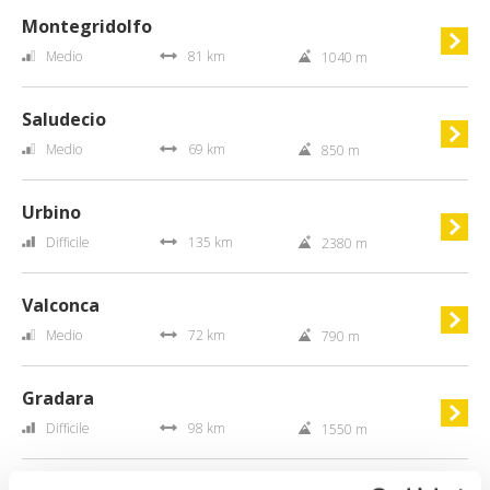
Montegridolfo
Medio
81 km
1040 m
Saludecio
Medio
69 km
850 m
Urbino
Difficile
135 km
2380 m
Valconca
Medio
72 km
790 m
Gradara
Difficile
98 km
1550 m