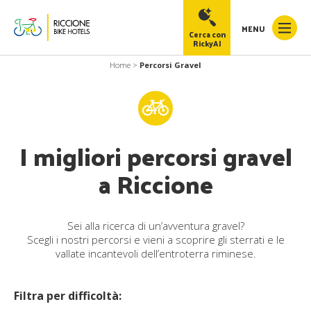
MENU
Cerca con
RickyAI
Home
>
Percorsi Gravel
RickyAI
×
Online
●
I migliori percorsi gravel
a Riccione
Sei alla ricerca di un’avventura gravel?
Scegli i nostri percorsi e vieni a scoprire gli sterrati e le
vallate incantevoli dell’entroterra riminese.
Filtra per difficoltà: