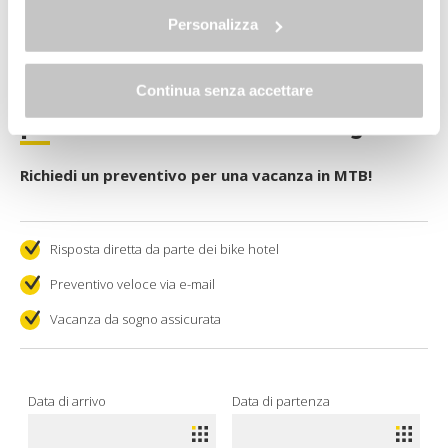
Allo stesso link trovi la nostra informativa estesa sui
cookie.
Personalizza
Vuoi esplorare i percorsi off-road
Continua senza accettare
più entusiasmanti della Romagna?
Richiedi un preventivo per una vacanza in MTB!
Risposta diretta da parte dei bike hotel
Preventivo veloce via e-mail
Vacanza da sogno assicurata
Data di arrivo
Data di partenza