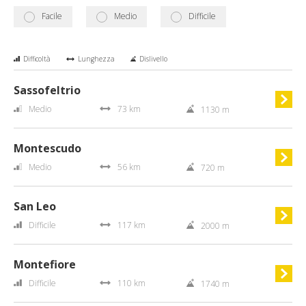
Facile
Medio
Difficile
Difficoltà
Lunghezza
Dislivello
Sassofeltrio
Medio
73 km
1130 m
Montescudo
Medio
56 km
720 m
San Leo
Difficile
117 km
2000 m
Montefiore
Difficile
110 km
1740 m