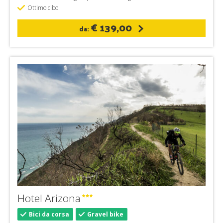
Ottimo cibo
€ 139,00
da:
Hotel Arizona
Bici da corsa
Gravel bike