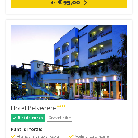
€ 95,00
da:
Hotel Belvedere
Bici da corsa
Gravel bike
Punti di forza:
Attenzione verso gli ospiti
Voglia di condividere