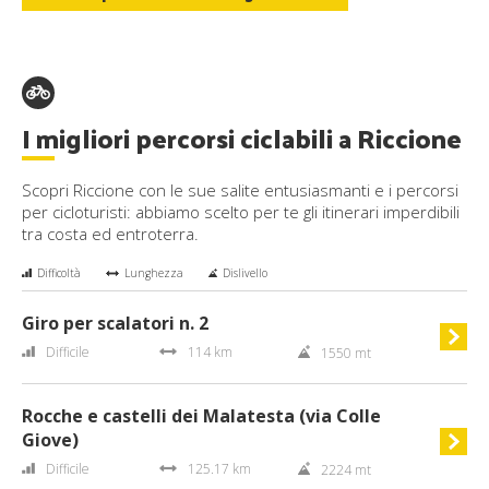
I migliori percorsi ciclabili a Riccione
Scopri Riccione con le sue salite entusiasmanti e i percorsi
per cicloturisti: abbiamo scelto per te gli itinerari imperdibili
tra costa ed entroterra.
Difficoltà
Lunghezza
Dislivello
Giro per scalatori n. 2
Difficile
114 km
1550 mt
Rocche e castelli dei Malatesta (via Colle
Giove)
Difficile
125.17 km
2224 mt