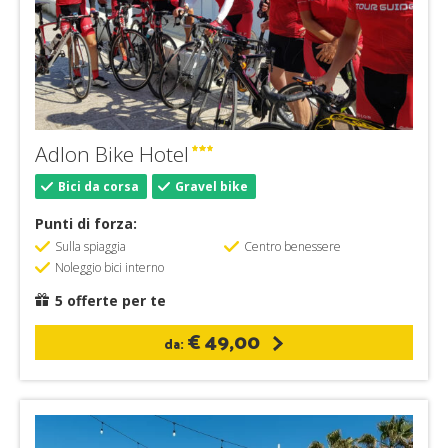
Adlon Bike Hotel
Bici da corsa
Gravel bike
Punti di forza:
Sulla spiaggia
Centro benessere
Noleggio bici interno
5 offerte per te
€ 49,00
da: