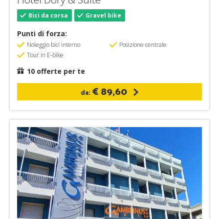
Bici da corsa
Gravel bike
Punti di forza:
Noleggio bici interno
Posizione centrale
Tour in E-bike
10 offerte per te
€ 89,60
da: