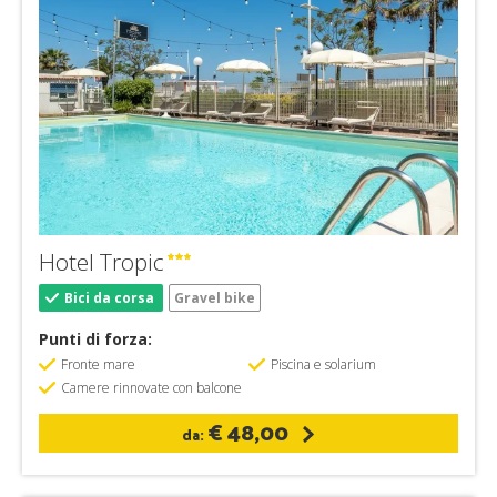
Hotel Tropic
Bici da corsa
Gravel bike
Punti di forza:
Fronte mare
Piscina e solarium
Camere rinnovate con balcone
€ 48,00
da: