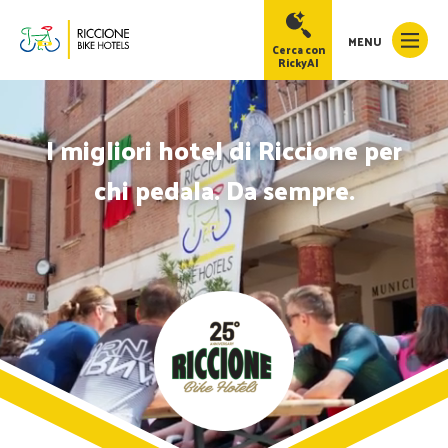
MENU
Cerca con
RickyAI
I migliori hotel di Riccione per
chi pedala. Da sempre.
RickyAI
×
Online
●