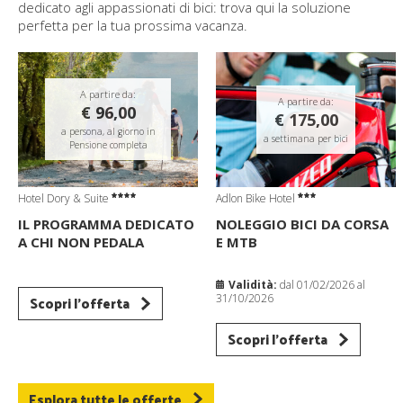
dedicato agli appassionati di bici: trova qui la soluzione
perfetta per la tua prossima vacanza.
A partire da:
A partire da:
€ 96,00
€ 175,00
a persona, al giorno in
a settimana per bici
Pensione completa
Hotel Dory & Suite
Adlon Bike Hotel
IL PROGRAMMA DEDICATO
NOLEGGIO BICI DA CORSA
A CHI NON PEDALA
E MTB
Validità:
dal 01/02/2026 al
Scopri l'offerta
31/10/2026
Scopri l'offerta
Esplora tutte le offerte