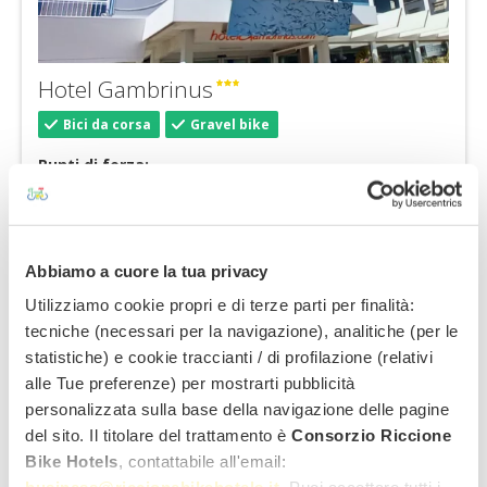
Hotel Gambrinus
Bici da corsa
Gravel bike
Punti di forza:
Posizione centrale
Ritrovo di appassionati e
campioni
Noleggio bici Fondriest interno
1 offerta per te
Abbiamo a cuore la tua privacy
€ 48,00
Utilizziamo cookie propri e di terze parti per finalità:
da:
tecniche (necessari per la navigazione), analitiche (per le
statistiche) e cookie traccianti / di profilazione (relativi
alle Tue preferenze) per mostrarti pubblicità
personalizzata sulla base della navigazione delle pagine
del sito. Il titolare del trattamento è
Consorzio Riccione
Bike Hotels
, contattabile all'email: