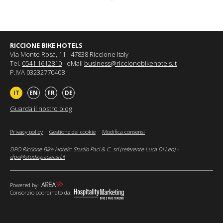
RICCIONE BIKE HOTELS
Via Monte Rosa, 11 - 47838 Riccione Italy
Tel.
0541 1612810
- eMail
business@riccionebikehotels.it
P.IVA 03232770408
IT
EN
FR
DE
Guarda il nostro blog
Privacy policy
Gestione dei cookie
Modifica consensi
DPO Riccione Bike Hotels: Studio Paci & C. srl (referente Luca Di Leo) -
dpo@studiopaciecsrl.it
Powered by:
Consorzio coordinato da: