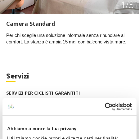
1
/3
Camera Standard
Per chi sceglie una soluzione informale senza rinunciare al
comfort. La stanza è ampia 15 mq, con balcone vista mare.
Servizi
SERVIZI PER CICLISTI GARANTITI
Guide bike
Mappe cartacee e info point
Lavanderia per indumenti tecnici
Riparazione bici
Noleggio bici
Abbiamo a cuore la tua privacy
Deposito sicuro
Buffet al rientro dalle uscite
Utilizziamo cookie propri e di terze parti per finalità: