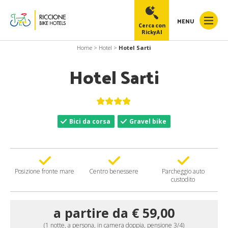
MENU
Cerca con
RickyAI
Home
>
Hotel
>
Hotel Sarti
Hotel Sarti
RickyAI
×
Bici da corsa
Gravel bike
Online
●
Posizione fronte mare
Centro benessere
Parcheggio auto
custodito
a partire da € 59,00
(1 notte, a persona, in camera doppia, pensione 3/4)