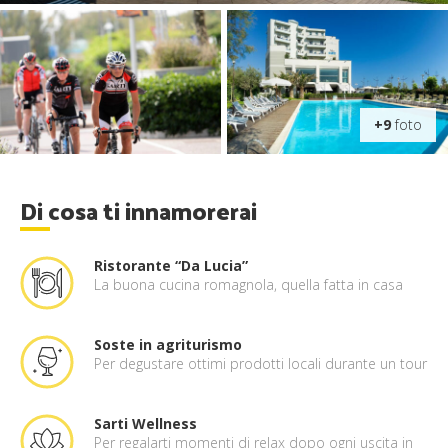
+9
foto
Di cosa ti innamorerai
Ristorante “Da Lucia”
La buona cucina romagnola, quella fatta in casa
Soste in agriturismo
Per degustare ottimi prodotti locali durante un tour
Sarti Wellness
Per regalarti momenti di relax dopo ogni uscita in