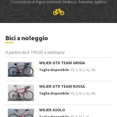
Conoscenza di lingue straniere (tedesco, francese, inglese)
Bici a noleggio
A partire da € 190,00 a settimana
WILIER GTR TEAM GRIGIA
Taglia disponibile:
XS, S, M, L, XL, XXL
WILIER GTR TEAM ROSSA
Taglia disponibile:
XS, S, M, L, XL, XXL
WILIER ASOLO
Taglia disponibile:
XS, S, M, L, XL