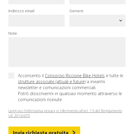
Indirizzo email
Genere
Note
Acconsento il
Consorzio Riccione Bike Hotels
e tutte le
strutture associate (attuali e future)
a inviarmi
newsletter e comunicazioni commerciali.
Potrò disiscrivermi in qualsiasi momento attraverso le
comunicazioni ricevute.
Leggi qui l’informativa privacy in riferimento all’art. 13 del Regolamento
UE 2016/679
Invia richiesta gratuita