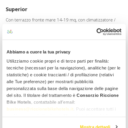
Superior
Con terrazzo fronte mare 14-19 mq, con climatizzatore /
riscaldamento, comodi letti sommier ortopedici, tv lcd, mini-
frigo, cassaforte, asciugacapelli, bagno privato con box
doccia o vasca idromassaggio con doccia
Abbiamo a cuore la tua privacy
Servizi
Utilizziamo cookie propri e di terze parti per finalità:
tecniche (necessari per la navigazione), analitiche (per le
statistiche) e cookie traccianti / di profilazione (relativi
SERVIZI PER CICLISTI GARANTITI
alle Tue preferenze) per mostrarti pubblicità
Guide bike
personalizzata sulla base della navigazione delle pagine
Mappe cartacee e info point
del sito. Il titolare del trattamento è
Consorzio Riccione
Lavanderia per indumenti tecnici
Riparazione bici
Bike Hotels
, contattabile all'email:
Noleggio bici
business@riccionebikehotels.it
. Puoi accettare tutti i
Deposito sicuro
cookie premendo il pulsante "Accetta tutti i cookie",
Buffet al rientro dalle uscite
proseguire cliccando su "Usa solo i cookie necessari" o
Emergency shuttle
Mostra dettagli