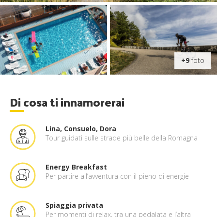
+9
foto
Di cosa ti innamorerai
Lina, Consuelo, Dora
Tour guidati sulle strade più belle della Romagna
Energy Breakfast
Per partire all’avventura con il pieno di energie
Spiaggia privata
Per momenti di relax, tra una pedalata e l’altra