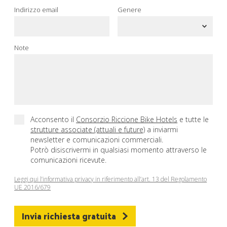
Indirizzo email
Genere
Note
Acconsento il
Consorzio Riccione Bike Hotels
e tutte le
strutture associate (attuali e future)
a inviarmi
newsletter e comunicazioni commerciali.
Potrò disiscrivermi in qualsiasi momento attraverso le
comunicazioni ricevute.
Leggi qui l’informativa privacy in riferimento all’art. 13 del Regolamento
UE 2016/679
Invia richiesta gratuita