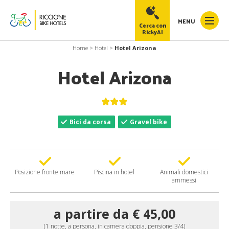
MENU
Cerca con
RickyAI
Home
>
Hotel
>
Hotel Arizona
Hotel Arizona
RickyAI
×
Online
●
Bici da corsa
Gravel bike
Posizione fronte mare
Piscina in hotel
Animali domestici
ammessi
a partire da € 45,00
(1 notte, a persona, in camera doppia, pensione 3/4)