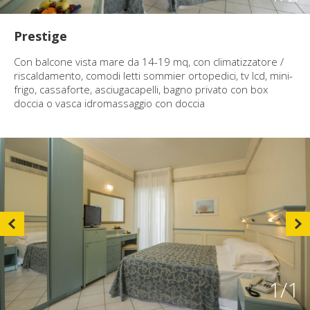
Prestige
Con balcone vista mare da 14-19 mq, con climatizzatore /
riscaldamento, comodi letti sommier ortopedici, tv lcd, mini-
frigo, cassaforte, asciugacapelli, bagno privato con box
doccia o vasca idromassaggio con doccia
1
/1