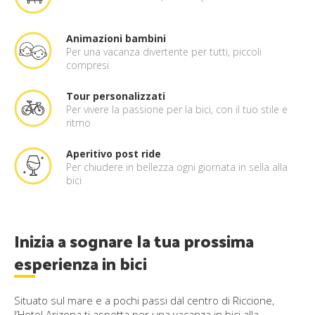
Animazioni bambini
Per una vacanza divertente per tutti, piccoli
compresi
Tour personalizzati
Per vivere la passione per la bici, con il tuo stile e
ritmo
Aperitivo post ride
Per chiudere in bellezza ogni giornata in sella alla
bici
Inizia a sognare la tua prossima
esperienza in bici
Situato sul mare e a pochi passi dal centro di Riccione,
l’Hotel Arizona ti aspetta per una vacanza in bici alla