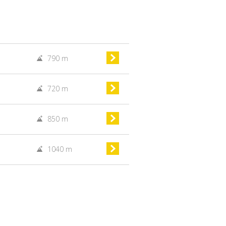
m
790 m
m
720 m
m
850 m
RickyAI
×
Online
●
m
1040 m