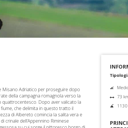
INFOR
Tipologi
Medi
 e Misano Adriatico per proseguire dopo
errate della campagna romagnola verso la
73 k
rio quattrocentesco. Dopo aver valicato la
1130
 fiume, che delimita in questo tratto il
ltezza di Albereto comincia la salita vera e
i di crinale dell’Appennino Riminese
PRINCI
gessosa su cui sorge il pittoresco borgo di