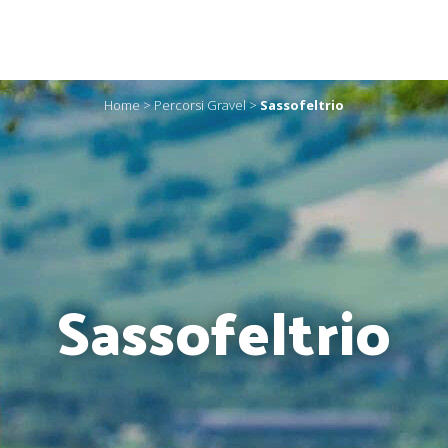
Home
>
Percorsi Gravel
>
Sassofeltrio
Sassofeltrio