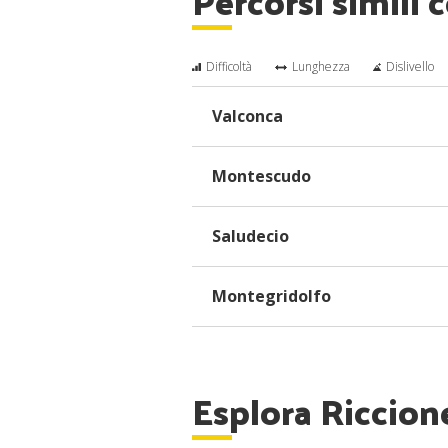
Percorsi simili c
Difficoltà
Lunghezza
Dislivello
Valconca
Montescudo
Saludecio
Montegridolfo
Esplora Riccion