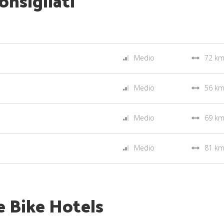
onsigliati
Medio
72 k
Medio
56 k
Medio
69 k
Medio
81 k
e Bike Hotels