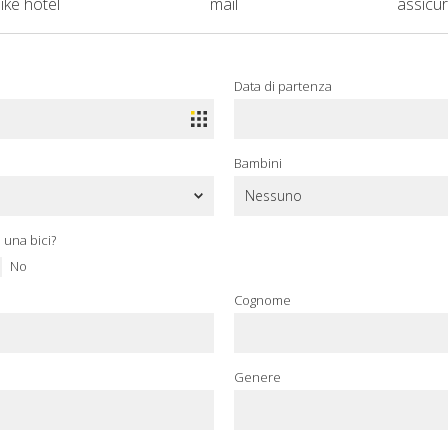
bike hotel
mail
assicu
Data di partenza
Bambini
 una bici?
No
Cognome
Genere