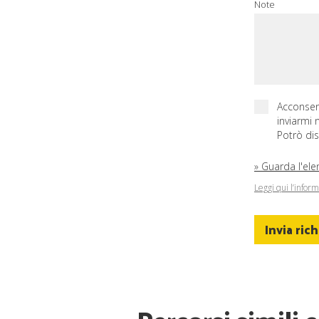
Note
Acconsen
inviarmi
Potrò dis
» Guarda l'elen
Leggi qui l’infor
Invia ric