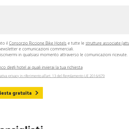
to il
Consorzio Riccione Bike Hotels
e tutte le
strutture associate (attu
 newsletter e comunicazioni commerciali.
iscrivermi in qualsiasi momento attraverso le comunicazioni ricevute.
co degli hotel ai quali invierai la tua richiesta
mativa privacy in riferimento all’art. 13 del Regolamento UE 2016/679
hiesta gratuita