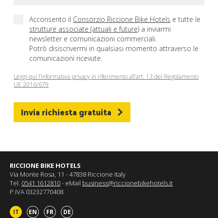
Acconsento il
Consorzio Riccione Bike Hotels
e tutte le
strutture associate (attuali e future)
a inviarmi
newsletter e comunicazioni commerciali.
Potrò disiscrivermi in qualsiasi momento attraverso le
comunicazioni ricevute.
Leggi qui l’informativa privacy in riferimento all’art. 13 del Regolamento
UE 2016/679
Invia richiesta gratuita
RICCIONE BIKE HOTELS
Via Monte Rosa, 11 - 47838 Riccione Italy
Tel.
0541 1612810
- eMail
business@riccionebikehotels.it
P.IVA 03232770408
IT
EN
FR
DE