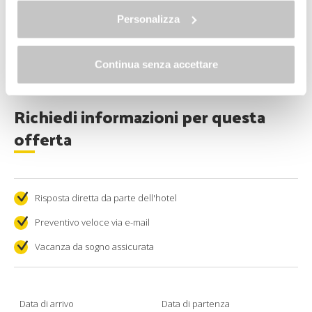
Allo stesso link trovi la nostra informativa estesa sui
Area
ti aspetta per sciogliere ogni tensione con
cookie.
Personalizza
idromassaggi, sauna e massaggi rigeneranti.
Scegli tra la
Formula IDEA
e la
Formula STYLE
, a seconda
del livello di comfort e relax che desideri!
Continua senza accettare
Richiedi informazioni per questa
offerta
Risposta diretta da parte dell'hotel
Preventivo veloce via e-mail
Vacanza da sogno assicurata
Data di arrivo
Data di partenza