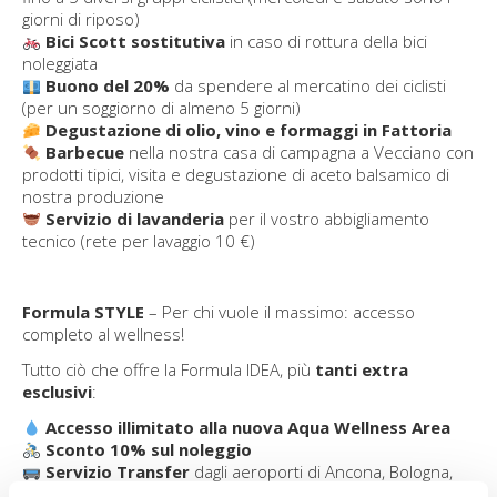
giorni di riposo)
Bici Scott sostitutiva
in caso di rottura della bici
noleggiata
Buono del 20%
da spendere al mercatino dei ciclisti
(per un soggiorno di almeno 5 giorni)
Degustazione di olio, vino e formaggi in Fattoria
Barbecue
nella nostra casa di campagna a Vecciano con
prodotti tipici, visita e degustazione di aceto balsamico di
nostra produzione
Servizio di lavanderia
per il vostro abbigliamento
tecnico (rete per lavaggio 10 €)
Formula STYLE
–
Per chi vuole il massimo: accesso
completo al wellness!
Tutto ciò che offre la Formula IDEA, più
tanti extra
esclusivi
:
Accesso illimitato alla nuova Aqua Wellness Area
Sconto 10% sul noleggio
Servizio Transfer
dagli aeroporti di Ancona, Bologna,
Forlì, Rimini e dalla stazione di Riccione dalle 8:00 alle 22:00