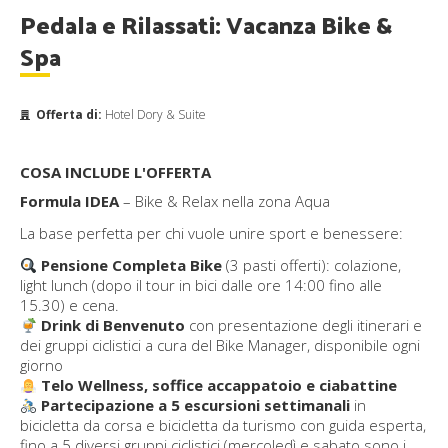
Pedala e Rilassati: Vacanza Bike &
Spa
Offerta di:
Hotel Dory & Suite
COSA INCLUDE L'OFFERTA
Formula IDEA
–
Bike & Relax nella zona Aqua
La base perfetta per chi vuole unire sport e benessere:
Pensione Completa Bike
(3 pasti offerti): colazione,
light lunch (dopo il tour in bici dalle ore 14:00 fino alle
15.30) e cena.
Drink di Benvenuto
con presentazione degli itinerari e
dei gruppi ciclistici a cura del Bike Manager, disponibile ogni
giorno
Telo Wellness, soffice accappatoio e ciabattine
Partecipazione a 5 escursioni settimanali
in
bicicletta da corsa e bicicletta da turismo con guida esperta,
fino a 5 diversi gruppi ciclistici (mercoledì e sabato sono i