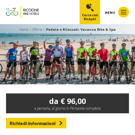
MENU
Cerca con
RickyAI
Home
>
Offerte
>
Pedala e Rilassati: Vacanza Bike & Spa
RickyAI
×
Online
●
da € 96,00
a persona, al giorno in Pensione completa
Richiedi informazioni