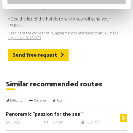
and future members
. I can unsubscribe whenever I wish
from receiving future emails.
» See the list of the hotels to which you will send your
request
Read here the confidentiality agreement in reference to art. 13 of EU
regulation 2016/679
Send free request
Similar recommended routes
Difficulty
Distance
Ascent
Panoramic “passion for the sea”
Easy
107 km
650 mt