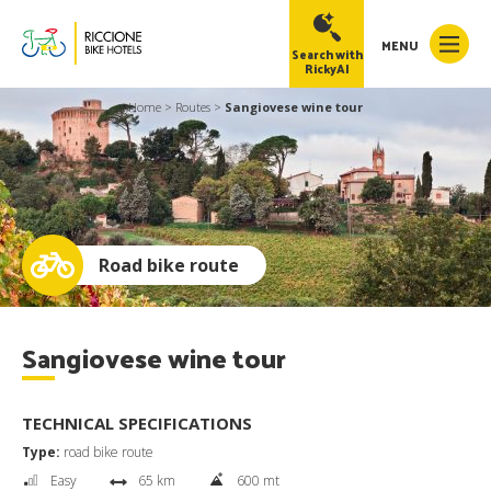
MENU
Search with
RickyAI
Home
>
Routes
>
Sangiovese wine tour
RickyAI
×
Online
●
Road bike route
Sangiovese wine tour
TECHNICAL SPECIFICATIONS
Type:
road bike route
Easy
65 km
600 mt