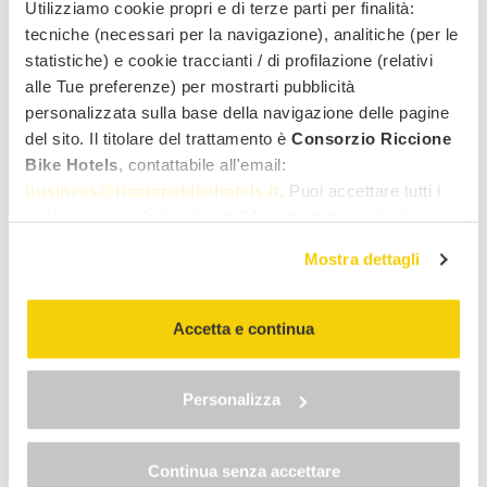
Utilizziamo cookie propri e di terze parti per finalità:
Yes
No
tecniche (necessari per la navigazione), analitiche (per le
First name
Last name
statistiche) e cookie traccianti / di profilazione (relativi
alle Tue preferenze) per mostrarti pubblicità
personalizzata sulla base della navigazione delle pagine
Email address
Gender
del sito. Il titolare del trattamento è
Consorzio Riccione
Bike Hotels
, contattabile all'email:
business@riccionebikehotels.it
. Puoi accettare tutti i
Country
cookie premendo il pulsante "Accetta tutti i cookie",
proseguire cliccando su "Usa solo i cookie necessari" o
Mostra dettagli
gestire le tue preferenze facendo clic su "Personalizza".
Notes
Al fine di revocare il consenso prestato e visualizzare le
informazioni complete sul trattamento dei dati clicca qui:
Accetta e continua
"gestione cookie"
Allo stesso link trovi la nostra informativa estesa sui
cookie.
Personalizza
I agree to receive newsletters and commercial offers
from
Riccione Bike Hotels Consortium
and its
present
Continua senza accettare