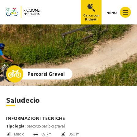
MENU
Cerca con
RickyAI
Home
>
Percorsi Gravel
>
Saludecio
RickyAI
×
Online
●
Percorsi Gravel
Saludecio
INFORMAZIONI TECNICHE
Tipologia:
percorso per bici gravel
Medio
69 km
850 m