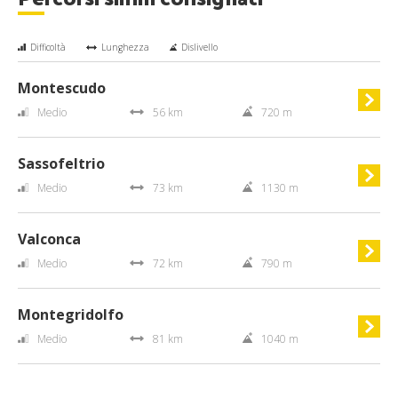
Difficoltà
Lunghezza
Dislivello
Montescudo
Medio
56 km
720 m
Sassofeltrio
Medio
73 km
1130 m
Valconca
Medio
72 km
790 m
Montegridolfo
Medio
81 km
1040 m