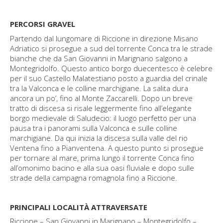
PERCORSI GRAVEL
Partendo dal lungomare di Riccione in direzione Misano
Adriatico si prosegue a sud del torrente Conca tra le strade
bianche che da San Giovanni in Marignano salgono a
Montegridolfo. Questo antico borgo duecentesco è celebre
per il suo Castello Malatestiano posto a guardia del crinale
tra la Valconca e le colline marchigiane. La salita dura
ancora un po’, fino al Monte Zaccarelli. Dopo un breve
tratto di discesa si risale leggermente fino all’elegante
borgo medievale di Saludecio: il luogo perfetto per una
pausa tra i panorami sulla Valconca e sulle colline
marchigiane. Da qui inizia la discesa sulla valle del rio
Ventena fino a Pianventena. A questo punto si prosegue
per tornare al mare, prima lungo il torrente Conca fino
all’omonimo bacino e alla sua oasi fluviale e dopo sulle
strade della campagna romagnola fino a Riccione.
PRINCIPALI LOCALITÀ ATTRAVERSATE
Riccione – San Giovanni in Marignano – Montegridolfo –