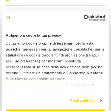
Data di arrivo
Data di partenza
Abbiamo a cuore la tua privacy
Adulti
Bambini
Utilizziamo cookie propri e di terze parti per finalità:
tecniche (necessari per la navigazione), analitiche (per le
statistiche) e cookie traccianti / di profilazione (relativi
Vuoi noleggiare una bici?
alle Tue preferenze) per mostrarti pubblicità
Si
No
personalizzata sulla base della navigazione delle pagine
Nome
Cognome
del sito. Il titolare del trattamento è
Consorzio Riccione
Bike Hotels
, contattabile all'email:
business@riccionebikehotels.it
. Puoi accettare tutti i
Indirizzo email
Genere
cookie premendo il pulsante "Accetta tutti i cookie",
proseguire cliccando su "Usa solo i cookie necessari" o
Mostra dettagli
gestire le tue preferenze facendo clic su "Personalizza".
Note
Al fine di revocare il consenso prestato e visualizzare le