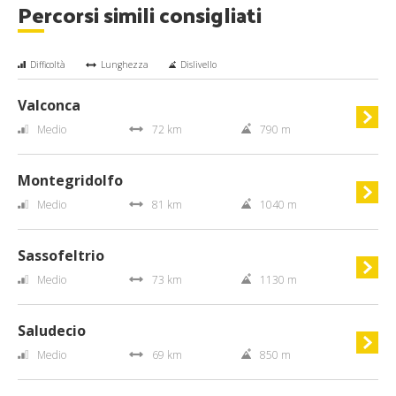
Percorsi simili consigliati
Difficoltà
Lunghezza
Dislivello
Valconca
Medio
72 km
790 m
Montegridolfo
Medio
81 km
1040 m
Sassofeltrio
Medio
73 km
1130 m
Saludecio
Medio
69 km
850 m