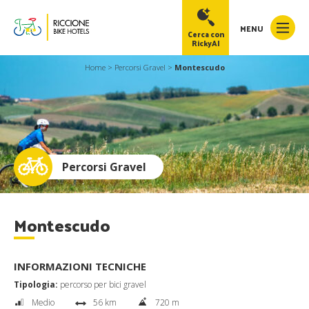
MENU
Cerca con
RickyAI
Home
>
Percorsi Gravel
>
Montescudo
RickyAI
×
Online
●
Percorsi Gravel
Montescudo
INFORMAZIONI TECNICHE
Tipologia:
percorso per bici gravel
Medio
56 km
720 m