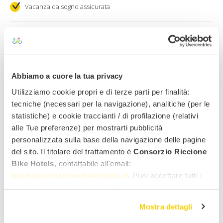
Vacanza da sogno assicurata
Data di arrivo
Data di partenza
Abbiamo a cuore la tua privacy
Adulti
Bambini
Utilizziamo cookie propri e di terze parti per finalità:
tecniche (necessari per la navigazione), analitiche (per le
statistiche) e cookie traccianti / di profilazione (relativi
Vuoi noleggiare una bici?
alle Tue preferenze) per mostrarti pubblicità
Si
No
personalizzata sulla base della navigazione delle pagine
Nome
Cognome
del sito. Il titolare del trattamento è
Consorzio Riccione
Bike Hotels
, contattabile all'email:
business@riccionebikehotels.it
. Puoi accettare tutti i
cookie premendo il pulsante "Accetta tutti i cookie",
Indirizzo email
Genere
proseguire cliccando su "Usa solo i cookie necessari" o
Mostra dettagli
gestire le tue preferenze facendo clic su "Personalizza".
Al fine di revocare il consenso prestato e visualizzare le