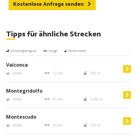
Kostenlose Anfrage senden
Tipps für ähnliche Strecken
Schwierigkeitsgrad
Länge
Höhenmeter
Valconca
Mittel
72 km
790 m
Montegridolfo
Mittel
81 km
1040 m
Montescudo
Mittel
56 km
720 m