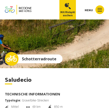
MENU
Mit RickyAI
suchen
Home
>
Gravel Strecken
>
Saludecio
RickyAI
×
Online
●
Schotterradroute
Saludecio
TECHNISCHE INFORMATIONEN
Typologie:
Gravelbike-Strecken
Mittel
69 km
850 m