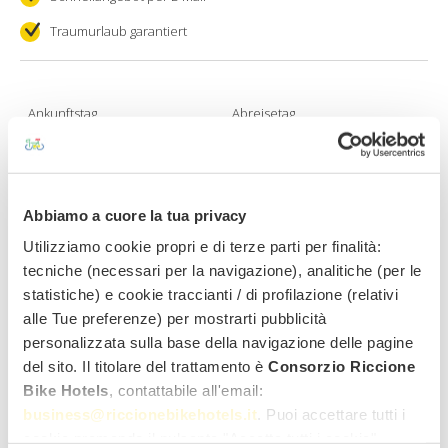
Traumurlaub garantiert
Ankunftstag
Abreisetag
Erwachsene
Kinder
Abbiamo a cuore la tua privacy
Utilizziamo cookie propri e di terze parti per finalità:
Möchten Sie ein Fahrrad anmieten?
tecniche (necessari per la navigazione), analitiche (per le
Ja
Nein
statistiche) e cookie traccianti / di profilazione (relativi
alle Tue preferenze) per mostrarti pubblicità
Vorname
Zuname
personalizzata sulla base della navigazione delle pagine
del sito. Il titolare del trattamento è
Consorzio Riccione
Bike Hotels
, contattabile all'email:
E-mail Adresse
Geschlecht
business@riccionebikehotels.it
. Puoi accettare tutti i
cookie premendo il pulsante "Accetta tutti i cookie",