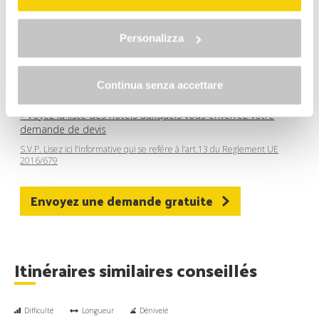
"gestione cookie"
Allo stesso link trovi la nostra informativa estesa sui
J’accepte de recevoir la newsletter ainsi que les offres
cookie.
Personalizza
promotionnelles de
Riccione Bike Hotels Consortium
et
de tous ses
membres actuels et futurs
.
Je pourrai me désabonner à tout moment notamment
Continua senza accettare
via les liens de désinscription.
» Voyez la liste des hôtels auxquels vous enverrez votre
demande de devis
S.V.P. Lisez ici l’informative qui se refére à l’art.13 du Reglement UE
2016/679
Envoyez une demande gratuite
Itinéraires similaires conseillés
Difficulté
Longueur
Dénivelé