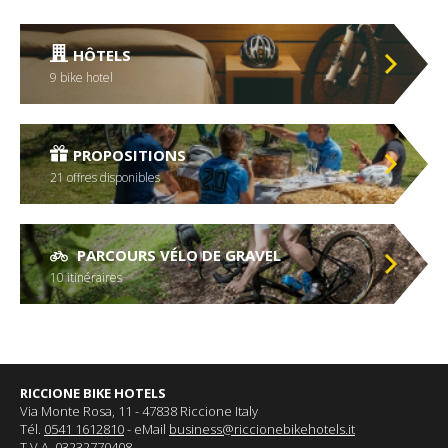
HÔTELS
9 bike hotel
PROPOSITIONS
21 offres disponibles
PARCOURS VÉLO DE GRAVEL
10 itinéraires
RICCIONE BIKE HOTELS
Via Monte Rosa, 11 - 47838 Riccione Italy
Tél.
0541 1612810
- eMail
business@riccionebikehotels.it
T.V.A. 03232770408