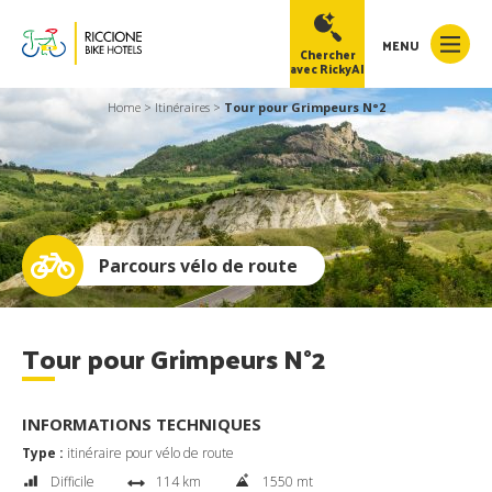
MENU
Chercher
avec RickyAI
Home
>
Itinéraires
>
Tour pour Grimpeurs N°2
RickyAI
×
Online
●
Parcours vélo de route
Tour pour Grimpeurs N°2
INFORMATIONS TECHNIQUES
Type :
itinéraire pour vélo de route
Difficile
114 km
1550 mt