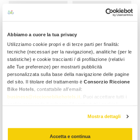
Voulez-vous louer un vélo ?
Oui
Non
Abbiamo a cuore la tua privacy
Prénom
Nom
Utilizziamo cookie propri e di terze parti per finalità:
tecniche (necessari per la navigazione), analitiche (per le
statistiche) e cookie traccianti / di profilazione (relativi
Adresse email
Genre
alle Tue preferenze) per mostrarti pubblicità
personalizzata sulla base della navigazione delle pagine
del sito. Il titolare del trattamento è
Consorzio Riccione
Pays
Bike Hotels
, contattabile all'email:
business@riccionebikehotels.it
. Puoi accettare tutti i
cookie premendo il pulsante "Accetta tutti i cookie",
Notes
proseguire cliccando su "Usa solo i cookie necessari" o
Mostra dettagli
gestire le tue preferenze facendo clic su "Personalizza".
Al fine di revocare il consenso prestato e visualizzare le
informazioni complete sul trattamento dei dati clicca qui:
Accetta e continua