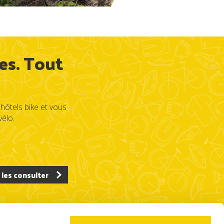
es. Tout
RickyAI
×
Online
●
hôtels bike et vous
élo.
 les consulter