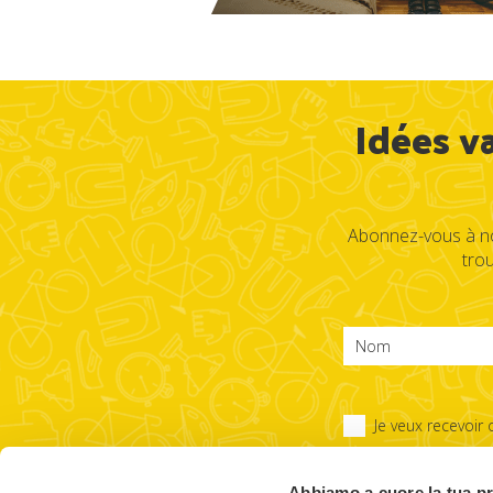
Idées v
Abonnez-vous à not
tro
Je veux recevoir 
Abbiamo a cuore la tua p