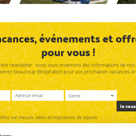
acances, événements et offr
pour vous !
re newsletter : nous vous enverrons des informations de nos 
uverez beaucoup d’inspiration pour vos prochaines vacances à v
Je veux
offres sur-mesure, idées et inspirations de séjours.
S.V.P. Lisez ici l’informative qui se refére à l’art.13 du Reglement UE 2016/679
rivacy