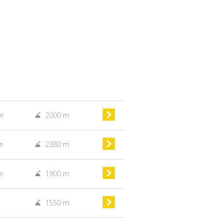
m
2000 m
m
2380 m
m
1900 m
RickyAI
×
Online
●
1550 m