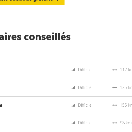
aires conseillés
Difficile
117 k
Difficile
135 k
e
Difficile
155 k
Difficile
98 km