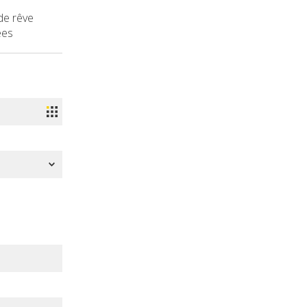
de rêve
ées