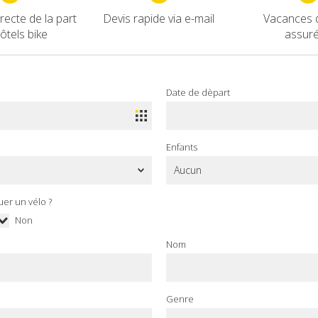
ecte de la part
Devis rapide via e-mail
Vacances 
ôtels bike
assur
Date de dèpart
Enfants
uer un vélo ?
Non
Nom
Genre