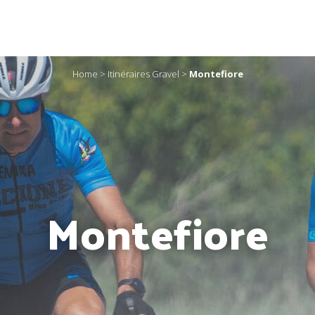
Home
>
Itinéraires Gravel
>
Montefiore
Montefiore