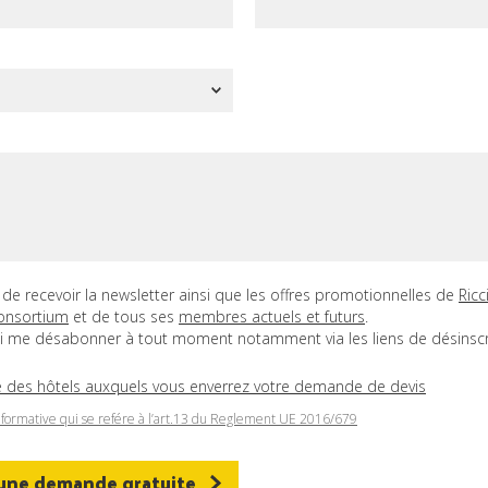
 de recevoir la newsletter ainsi que les offres promotionnelles de
Ricc
onsortium
et de tous ses
membres actuels et futurs
.
ai me désabonner à tout moment notamment via les liens de désinscr
ste des hôtels auxquels vous enverrez votre demande de devis
l’informative qui se refére à l’art.13 du Reglement UE 2016/679
une demande gratuite