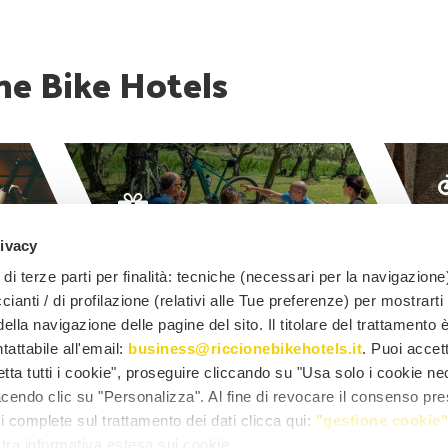
ne Bike Hotels
PROPOSITIONS
rivacy
19 offres disponibles
2
di terze parti per finalità: tecniche (necessari per la navigazione)
ccianti / di profilazione (relativi alle Tue preferenze) per mostrarti
ella navigazione delle pagine del sito. Il titolare del trattamento 
ntattabile all'email:
business@riccionebikehotels.it
. Puoi accett
ta tutti i cookie", proseguire cliccando su "Usa solo i cookie ne
acendo clic su "Personalizza". Al fine di revocare il consenso pre
i complete sul trattamento dei dati clicca qui:
"gestione cookie
bikehotels.it
ostra informativa estesa sui cookie.