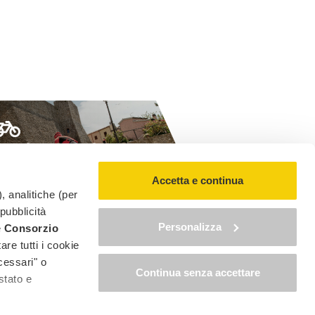
ITINÉRAIRES VÉLO DE
COURSE
Accetta e continua
0 itinéraires
, analitiche (per
 pubblicità
Personalizza
è
Consorzio
are tutti i cookie
cessari" o
Continua senza accettare
IT
EN
FR
DE
stato e
"
Consultez notre blog