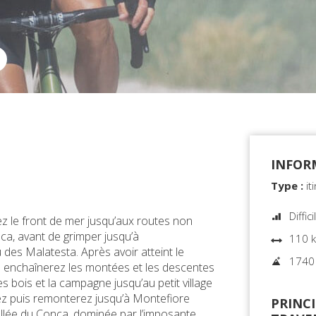
INFOR
Type :
it
Diffici
ez le front de mer jusqu’aux routes non
a, avant de grimper jusqu’à
110 
des Malatesta. Après avoir atteint le
1740
us enchaînerez les montées et les descentes
s bois et la campagne jusqu’au petit village
ez puis remonterez jusqu’à Montefiore
PRINCI
vallée du Conca, dominée par l’imposante