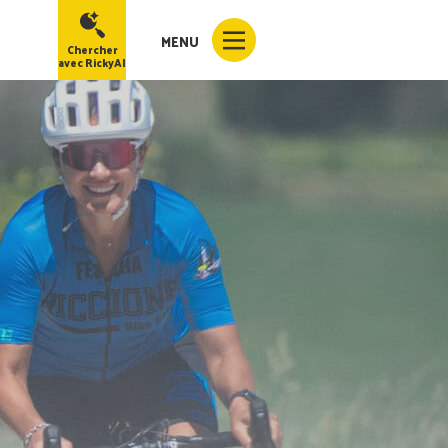
MENU
Chercher
avec RickyAI