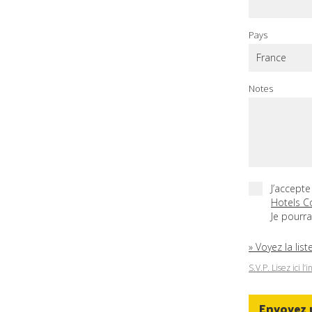
Pays
Notes
J’accepte
Hotels C
Je pourr
» Voyez la li
S.V.P. Lisez ici 
Envoyez 