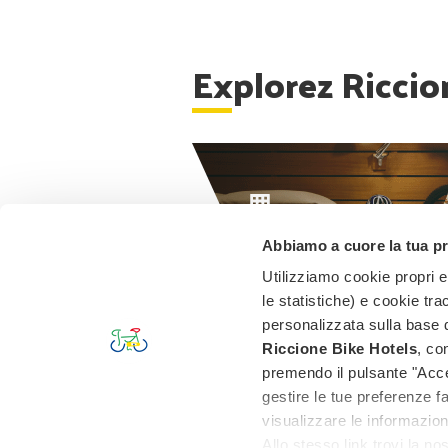
Explorez Riccio
HÔTELS
Abbiamo a cuore la tua p
8 bike hotel
Utilizziamo cookie propri e 
le statistiche) e cookie tra
personalizzata sulla base d
Riccione Bike Hotels
, co
premendo il pulsante "Accet
RICCIONE BIKE HOTELS
gestire le tue preferenze f
Via Monte Rosa, 11 - 47838 Riccione Italy
visualizzare le informazion
Tél.
0541 1612810
- eMail
business@riccione
Allo stesso link trovi la n
T.V.A. 03232770408