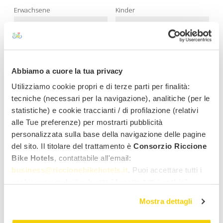
Erwachsene
Kinder
Möchten Sie ein Fahrrad anmieten?
Ja
Nein
Abbiamo a cuore la tua privacy
Vorname
Zuname
Utilizziamo cookie propri e di terze parti per finalità:
tecniche (necessari per la navigazione), analitiche (per le
statistiche) e cookie traccianti / di profilazione (relativi
E-mail Adresse
Geschlecht
alle Tue preferenze) per mostrarti pubblicità
personalizzata sulla base della navigazione delle pagine
del sito. Il titolare del trattamento è
Consorzio Riccione
Land
Bike Hotels
, contattabile all'email:
business@riccionebikehotels.it
. Puoi accettare tutti i
cookie premendo il pulsante "Accetta tutti i cookie",
Anmerkungen
proseguire cliccando su "Usa solo i cookie necessari" o
Mostra dettagli
gestire le tue preferenze facendo clic su "Personalizza".
Al fine di revocare il consenso prestato e visualizzare le