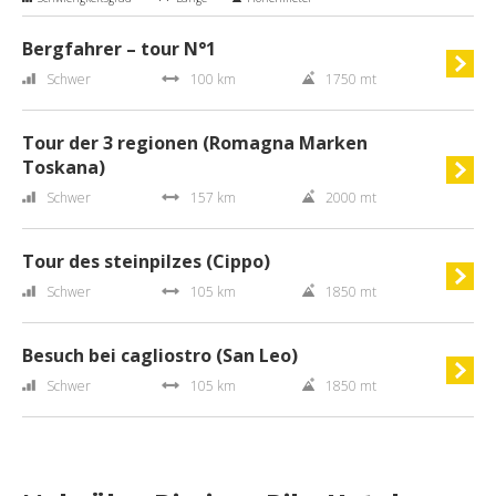
Bergfahrer – tour N°1
Schwer
100 km
1750 mt
Tour der 3 regionen (Romagna Marken
Toskana)
Schwer
157 km
2000 mt
Tour des steinpilzes (Cippo)
Schwer
105 km
1850 mt
Besuch bei cagliostro (San Leo)
Schwer
105 km
1850 mt