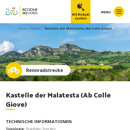
MENU
Mit RickyAI
suchen
Home
>
Routen
>
Kastelle der Malatesta (Ab Colle Giove)
RickyAI
×
Online
●
Rennradstrecke
Kastelle der Malatesta (Ab Colle
Giove)
TECHNISCHE INFORMATIONEN
Typologie:
Roadbike-Strecken