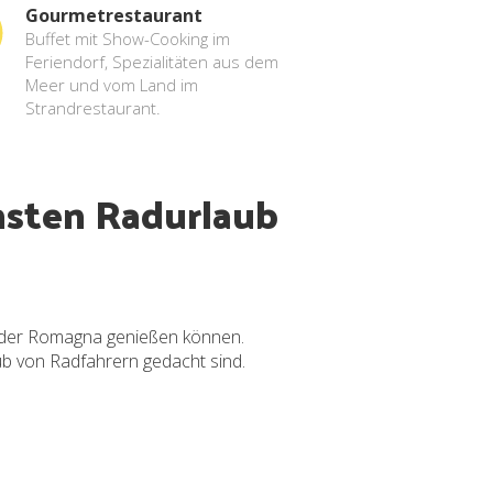
Gourmetrestaurant
Buffet mit Show-Cooking im
Feriendorf, Spezialitäten aus dem
Meer und vom Land im
Strandrestaurant.
hsten Radurlaub
ra der Romagna genießen können.
aub von Radfahrern gedacht sind.