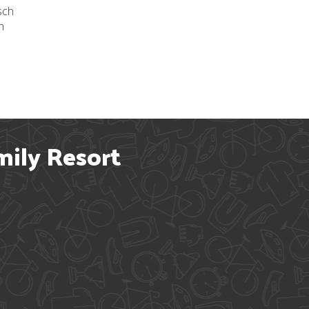
isch
h
ily Resort