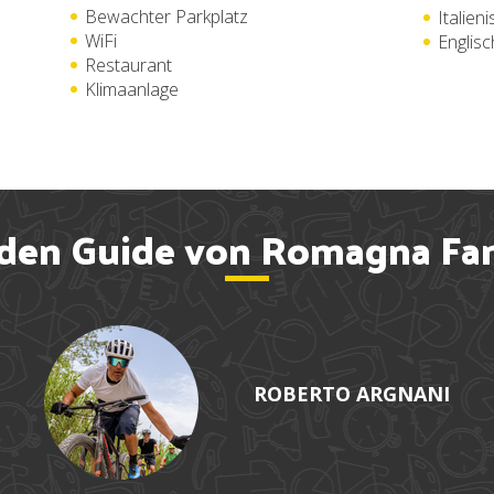
Bewachter Parkplatz
Italien
WiFi
Englisc
Restaurant
Klimaanlage
 den Guide von Romagna Fam
ROBERTO ARGNANI