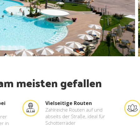
 am meisten gefallen
bei
Vielseitige Routen
Zahlreiche Routen auf und
abseits der Straße, ideal für
hrer
Schotterräder
r in