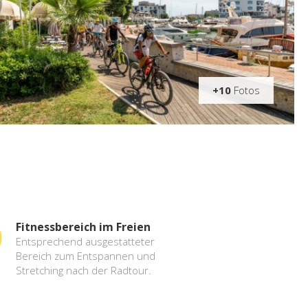
+10
Fotos
Fitnessbereich im Freien
Entsprechend ausgestatteter
Bereich zum Entspannen und
Stretching nach der Radtour.