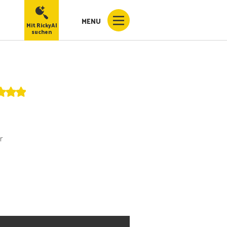
MENU
Mit RickyAI
suchen
r