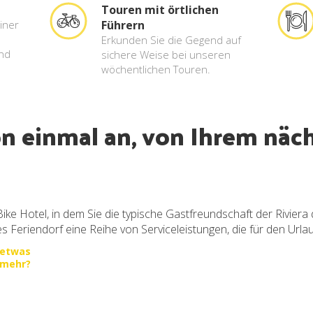
Touren mit örtlichen
einer
Führern
Erkunden Sie die Gegend auf
nd
sichere Weise bei unseren
wöchentlichen Touren.
on einmal an, von Ihrem näc
ike Hotel, in dem Sie die typische Gastfreundschaft der Rivie
es Feriendorf eine Reihe von Serviceleistungen, die für den Url
 etwas
mehr?